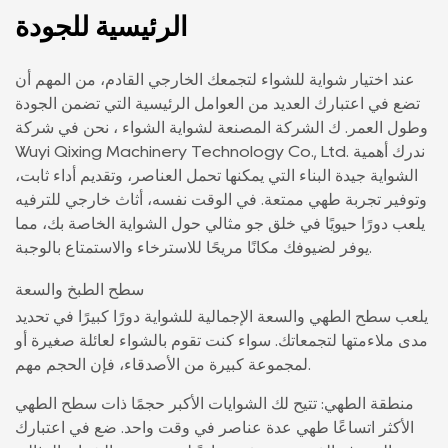
الرئيسية للجودة
عند اختيار شواية للشواء لتجمعك الخارجي القادم، من المهم أن
تضع في اعتبارك العديد من العوامل الرئيسية التي تضمن الجودة
وطول العمر. ك
الشركة المصنعة لشواية الشواء
، نحن في شركة
Wuyi Qixing Machinery Technology Co., Ltd. ندرك أهمية
الشواية جيدة البناء التي يمكنها تحمل العناصر، وتقديم أداء ثابت،
وتوفير تجربة طهي ممتعة. في الوقت نفسه،
أثاث خارجي للترفيه
يلعب دورًا حيويًا في خلق جو مثالي حول الشواية الخاصة بك، مما
يوفر لضيوفك مكانًا مريحًا للاسترخاء والاستمتاع بالوجبة.
سطح الطبخ والسعة
يلعب سطح الطهي والسعة الإجمالية للشواية دورًا كبيرًا في تحديد
مدى ملاءمتها لتجمعاتك. سواء كنت تقوم بالشواء لعائلة صغيرة أو
لمجموعة كبيرة من الأصدقاء، فإن الحجم مهم.
منطقة الطهي: تتيح لك الشوايات الأكبر حجمًا ذات سطح الطهي
الأكثر اتساعًا طهي عدة عناصر في وقت واحد. ضع في اعتبارك