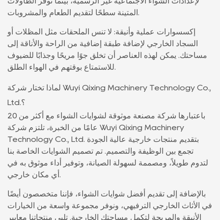
لإعدادات الشواء الاجتماعية غير الرسمية، بينما توفر الطاولات
المتينة سطحًا لتقديم الطعام والمشروبات.
إكسسوارات عملية وأنيقة: لا تنس الملحقات مثل المظلات أو
السجاد الخارجي لإضافة طبقة إضافية من الراحة والأناقة إلى
مساحتك. يمكن لهذه العناصر أن تخلق جوًا مريحًا وجذابًا للضيوف
للاستمتاع بوقتهم في الهواء الطلق.
لماذا تختار شركة Wuyi Qixing Machinery Technology Co.,
Ltd.؟
باعتبارها شركة مصنعة موثوقة لشوايات الشواء مع أكثر من 20
عامًا من الخبرة، تلتزم شركة Wuyi Qixing Machinery
Technology Co., Ltd. بتقديم منتجات خارجية عالية الجودة
تجمع بين الوظيفة والتصميم. تم تصميم الشوايات الخاصة بنا
لتدوم طويلاً، ومصممة لسهولة الصيانة، وتوفير أداء موثوق به في
أي مكان خارجي.
بالإضافة إلى تقديم أفضل شوايات الشواء، فإننا متخصصون أيضًا
في الأثاث الخارجي الترفيهي، ونوفر مجموعة واسعة من الخيارات
الأنيقة والمريحة لتكمل مساحتك الخارجية. تلبي منتجاتنا معايير