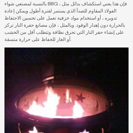
بالنسبة لمصنعي شواء BBQ ، فإن هذا يعني استكشاف بدائل مثل
الفولاذ المقاوم للصدأ الذي يستمر لفترة أطول ويمكن إعادة
تدويره ، أو استخدام مواد خزفية تعمل على تحسين الاحتفاظ
بالحرارة دون إهدار الوقود. وبالمثل ، فإن مصانع حفرة النار تركز
على إنشاء حفر النار التي تحرق نظافة وتتطلب أقل من الخشب
أو الغاز للحفاظ على حرارة متسقة.