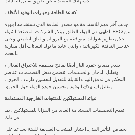
الاستهلاك المستدام عن طريق تقليل النفايات.
كفاءة الطاقة وخيارات الوقود الأنظف
جانب آخر مهم للاستدامة هو مصدر الطاقة الذي تستخدمه أجهزة
الطهي في الهواء الطلق. يبتكر الشركات المصنعة لشواء BBQ من
خلال تطوير شوايات متوافقة مع البروبان والغاز الطبيعي وحتى
عناصر التدفئة الكهربائية ، والتي عادة ما تولد انبعاثات أقل مقارنة
بالفحم.
تقدم مصانع حفرة النار أيضًا نماذج مصممة للاحتراق الفعال ،
وتقليل الدخان والجسيمات. تتضمن بعض التصميمات عناصر
التحكم في تدفق الهواء القابلة للتعديل لتحسين ظروف الحرق ،
وتقليل استهلاك الوقود وتحسين جودة الهواء حول الحريق.
فوائد المستهلكين للمنتجات الخارجية المستدامة
تقدم التصميمات المستدامة العديد من المزايا للمستهلكين ، بما
في ذلك:
انخفاض التأثير البيئي: اختيار المنتجات الصديقة للبيئة يساعد على