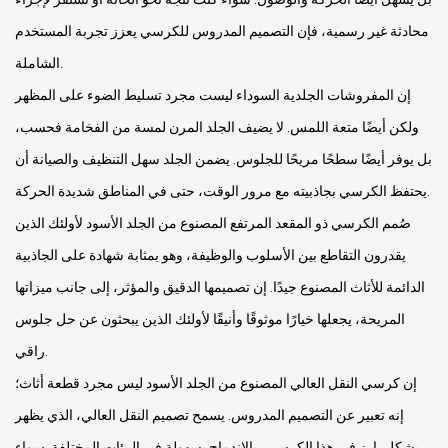
محادثة غير رسمية، فإن التصميم المدروس للكرسي يعزز تجربة المستخدم
الشاملة.
إن المفروشات الجلدية السوداء ليست مجرد تسليط الضوء على المظهر
ولكن أيضًا متعة اللمس. لا يضيف الجلد المرن لمسة من الفخامة فحسب،
بل يوفر أيضًا سطحًا مريحًا للجلوس. يضمن الجلد سهل التنظيف والصيانة أن
يحتفظ الكرسي بجاذبيته مع مرور الوقت، حتى في المناطق شديدة الحركة.
صُمم الكرسي ذو المقعد المرتفع المصنوع من الجلد الأسود لأولئك الذين
يقدرون التقاطع بين الأسلوب والوظيفة، وهو بمثابة شهادة على الجاذبية
الدائمة للأثاث المصنوع جيدًا. إن تصميمها الدقيق والمؤثر، إلى جانب ميزاتها
المريحة، يجعلها خيارًا موثوقًا وأنيقًا لأولئك الذين يبحثون عن حل جلوس
راقي.
إن كرسي النقل العالي المصنوع من الجلد الأسود ليس مجرد قطعة أثاث؛
إنه تعبير عن التصميم المدروس. يسمح تصميم النقل العالي، الذي يظهر
بشكل بارز في هذا الكرسي، بالاندماج بسهولة في البيئات المختلفة. سواء