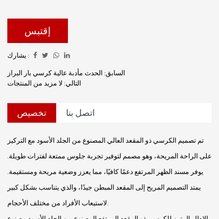
والبسيط للكرسي يجعله إضافة متعددة الاستخدامات لمجموعة
متنوعة من البيئات، من المطابخ المعاصرة إلى الحانات
الكلاسيكية. ويكتمل جمالها البسيط بثراء التنجيد الجلدي الأسود،
إقتبس
الذي لا يضيف لمسة من الفخامة فحسب، بل يضمن أيضًا المتانة
يشارك :
وسهولة الصيانة.
السابق: الحدث مأدبة عالية كرسي بار البراز
التالي: لا مزيد من المنتجات
اتصل بنا
تخصيص
تم تصميم الكرسي ذو المقعد العالي المصنوع من الجلد الأسود مع التركيز
على الراحة المريحة، وهو مصمم لتوفير تجربة جلوس ممتعة لفترات طويلة.
يوفر مسند الظهر المرتفع دعمًا كافيًا، مما يعزز وضعية مريحة ومستقيمة.
يمتد التصميم المريح إلى المقعد المبطن جيدًا، والذي يتناسب بشكل كبير
لاستيعاب الأفراد من مختلف الأحجام.
الإطار المتين للكرسي ذو المقعد المرتفع المصنوع من الجلد الأسود مصنوع