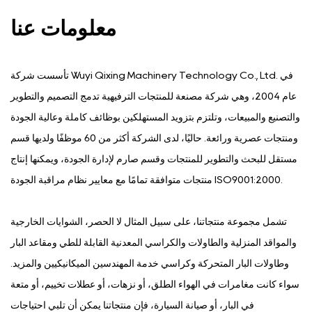
معلومات عنا
تأسست شركة Wuyi Qixing Machinery Technology Co., Ltd. في
عام 2004، وهي شركة مصنعة للمنتجات الترفيهية تدمج التصميم والتطوير
والتصنيع والمبيعات، وتلتزم بتزويد المستهلكين بوظائف كاملة وعالية الجودة
ومنتجات عصرية ورائعة. حاليًا، لدى الشركة أكثر من 60 موظفًا ولديها قسم
مستقل للبحث والتطوير للمنتجات وقسم صارم لإدارة الجودة، ويمكنها إنتاج
منتجات متوافقة تمامًا مع معايير نظام مراقبة الجودة ISO9001:2000.
تشمل مجموعة منتجاتنا، على سبيل المثال لا الحصر، الشوايات الخارجية
والمواقد المنزلية والطاولات والكراسي المعدنية القابلة للطي ومقاعد البار
وطاولات البار المتحركة وكراسي خدمة المهندسين الميكانيكيين والمزيد.
سواء كانت مغامرات في الهواء الطلق، أو نزهات، أو عطلات تخييم، أو متعة
في البار، أو صيانة السيارة، فإن منتجاتنا يمكن أن تلبي احتياجات