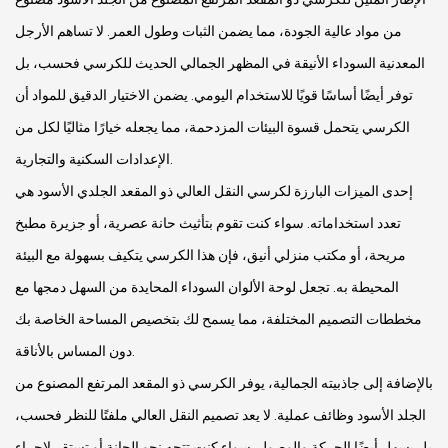
من مواد عالية الجودة، مما يضمن الثبات وطول العمر. لا تساهم الأرجل
المعدنية السوداء الأنيقة في المظهر الجمالي الحديث للكرسي فحسب، بل
توفر أيضًا أساسًا قويًا للاستخدام اليومي. يضمن الاختيار الدقيق للمواد أن
الكرسي يتحمل قسوة البيئات المزدحمة، مما يجعله خيارًا مثاليًا لكل من
الإعدادات السكنية والتجارية.
إحدى الميزات البارزة لكرسي النقل العالي ذو المقعد الجلدي الأسود هي
تعدد استخداماته. سواء كنت تقوم بتأثيث حانة عصرية، أو جزيرة مطبخ
مريحة، أو مكتب منزلي أنيق، فإن هذا الكرسي يتكيف بسهولة مع البيئة
المحيطة به. تجعل لوحة الألوان السوداء المحايدة من السهل دمجها مع
مخططات التصميم المختلفة، مما يسمح لك بتخصيص المساحة الخاصة بك
دون المساس بالأناقة.
بالإضافة إلى جاذبيته الجمالية، يوفر الكرسي ذو المقعد المرتفع المصنوع من
الجلد الأسود وظائف عملية. لا يعد تصميم النقل العالي ملفتًا للنظر فحسب،
بل يسهل أيضًا الحركة والوصول. سواء كنت تتجه نحو الحانة أو تستقر لإجراء