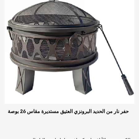
حفر نار من الحديد البرونزي العتيق مستديرة مقاس 26 بوصة
الكشف عن الأناقة: استكشاف شامل لحفر النار المصنوعة من