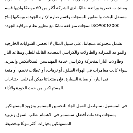
ومنتجات عصرية ورائعة. حاليًا، لدى الشركة أكثر من 60 موظفًا ولديها قسم
مستقل للبحث والتطوير للمنتجات وقسم صارم لإدارة الجودة، ويمكنها إنتاج
منتجات متوافقة تمامًا مع معايير نظام مراقبة الجودة ISO9001:2000.
تشمل مجموعة منتجاتنا، على سبيل المثال لا الحصر، الشوايات الخارجية
والمواقد المنزلية والطاولات والكراسي المعدنية القابلة للطي ومقاعد البار
وطاولات البار المتحركة وكراسي خدمة المهندسين الميكانيكيين والمزيد.
سواء كانت مغامرات في الهواء الطلق، أو نزهات، أو عطلات تخييم، أو متعة
في البار، أو صيانة السيارة، فإن منتجاتنا يمكن أن تلبي احتياجات
المستهلكين من حيث الجودة والأداء.
في المستقبل، سنواصل العمل الجاد للتحسين المستمر وتزويد المستهلكين
بمنتجات وخدمات أفضل. سنستمر في الاهتمام بطلب السوق وتزويد
المستهلكين بخيارات أكثر تنوعًا وتخصيصًا.