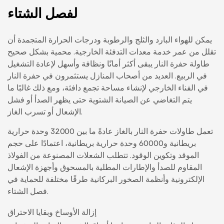
لفصل الشتاء
يمكن للهواء البارد والثلج والرطوبة ودرجات الحرارة المتجمدة أن
تقلل من عمر خدمة معدات التدفئة الخارجية. محمية بشكل صحيح
طاولة حفرة النار
يبقى أكثر أمانًا ونظافة وأسهل لإعادة التشغيل
في الربيع. العديد من أصحاب المنازل يستثمرون في
حفرة النار
في الفناء الخارجي
لإنشاء مساحة تجمع دافئة، ومع ذلك غالبًا ما
يتم التغاضي عن الصيانة الشتوية حتى يظهر الصدأ أو فشل
الإشعال أو تسرب الغاز.
تعمل طاولات حفرة النار بالغاز عادةً ما بين 32000 وحدة حرارية
بريطانية و60000 وحدة حرارية بريطانية، اعتمادًا على حجم
الموقد وتكوين الوقود. تتطلب الشعلات المصنوعة من الفولاذ
المقاوم للصدأ والإطارات المطلية بالمسحوق وأجهزة الإشعال
الإلكترونية وأنظمة الصخور البركانية طرقًا مختلفة للحماية في
فصل الشتاء.
إزالة الأوساخ وبقايا الاحتراق