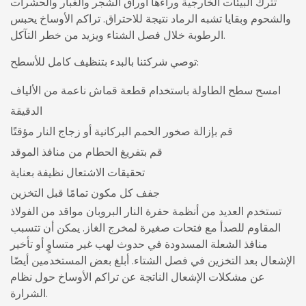
تترك البيئات الخارجية وراءها أوراق الشجر والغبار والحشرات
والشحوم وبقايا تشبه الرماد نتيجة للاحتراق. تراكم الأوساخ يحبس
الرطوبة خلال فصل الشتاء ويزيد من خطر التآكل.
توصي شركتنا بالبدء بتنظيف كامل للأسطح:
امسح سطح الطاولة باستخدام قطعة قماش ناعمة من الألياف
الدقيقة
قم بإزالة صخور الحمم البركانية أو زجاج النار مؤقتًا
قم بتفريغ الحطام من منافذ الموقد
تحقيقات الاشتعال نظيفة بعناية
جفف كل مكون تمامًا قبل التخزين
تستخدم العديد من أنظمة حفرة النار البروبان مواقد من الفولاذ
المقاوم للصدأ مع فتحات صغيرة لمخرج الغاز. يمكن أن تتسبب
منافذ الشعلة المسدودة في حدوث لهب غير متساوٍ أو تأخير
الإشعال بعد التخزين في فصل الشتاء. أبلغ بعض المستخدمين أيضًا
عن مشكلات الإشعال الناتجة عن تراكم الأوساخ حول نظام
الشرارة.