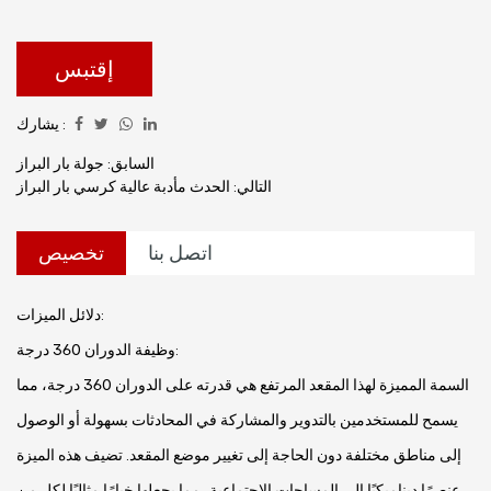
المتنوعة للمساحات الحديثة، مما يوفر خيار جلوس مريح وملائم
للحانات والمطابخ والمناطق الاجتماعية الأخرى. في هذه النظرة
العامة التفصيلية للمنتج، سوف نستكشف الميزات والتطبيقات
إقتبس
والمزايا المختلفة للمقعد المرتفع ذو الكرسي الدوار 360 درجة.
يشارك :
السابق: جولة بار البراز
التالي: الحدث مأدبة عالية كرسي بار البراز
اتصل بنا
تخصيص
دلائل الميزات:
وظيفة الدوران 360 درجة:
السمة المميزة لهذا المقعد المرتفع هي قدرته على الدوران 360 درجة، مما
يسمح للمستخدمين بالتدوير والمشاركة في المحادثات بسهولة أو الوصول
إلى مناطق مختلفة دون الحاجة إلى تغيير موضع المقعد. تضيف هذه الميزة
عنصرًا ديناميكيًا إلى المساحات الاجتماعية، مما يجعلها خيارًا مثاليًا لكل من