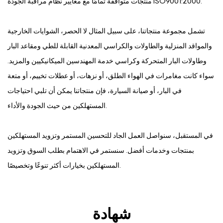
منتجات متوافقة تمامًا مع معايير نظام مراقبة الجودة ISO9001:2000.
تشمل مجموعة منتجاتنا، على سبيل المثال لا الحصر، الشوايات الخارجية
والمواقد المنزلية والطاولات والكراسي المعدنية القابلة للطي ومقاعد البار
وطاولات البار المتحركة وكراسي خدمة المهندسين الميكانيكيين والمزيد.
سواء كانت مغامرات في الهواء الطلق، أو نزهات، أو عطلات تخييم، أو متعة
في البار، أو صيانة السيارة، فإن منتجاتنا يمكن أن تلبي احتياجات
المستهلكين من حيث الجودة والأداء.
في المستقبل، سنواصل العمل الجاد للتحسين المستمر وتزويد المستهلكين
بمنتجات وخدمات أفضل. سنستمر في الاهتمام بطلب السوق وتزويد
المستهلكين بخيارات أكثر تنوعًا وتخصيصًا.
شهادة