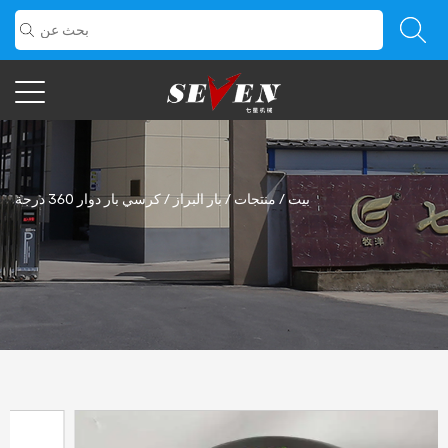
بيت
/
منتجات
/
بار البراز
/
كرسي بار دوار 360 درجة