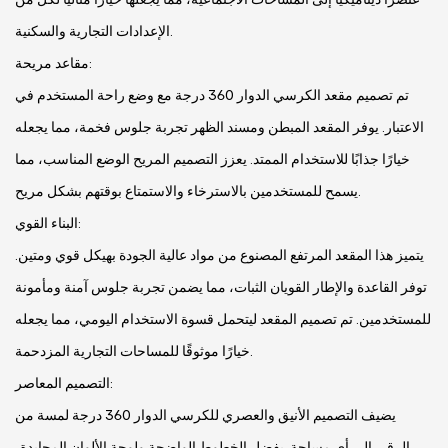
الإعدادات التجارية والسكنية.
مقاعد مريحة:
تم تصميم مقعد الكرسي الدوار 360 درجة مع وضع راحة المستخدم في
الاعتبار. يوفر المقعد المبطن ومسند الظهر تجربة جلوس فخمة، مما يجعله
خيارًا جذابًا للاستخدام الممتد. يعزز التصميم المريح الوضع المناسب، مما
يسمح للمستخدمين بالاسترخاء والاستمتاع بوقتهم بشكل مريح.
البناء القوي:
يتميز هذا المقعد المرتفع المصنوع من مواد عالية الجودة بهيكل قوي ومتين.
توفر القاعدة والإطار القويان الثبات، مما يضمن تجربة جلوس آمنة ومأمونة
للمستخدمين. تم تصميم المقعد ليتحمل قسوة الاستخدام اليومي، مما يجعله
خيارًا موثوقًا للمساحات التجارية المزدحمة.
التصميم المعاصر:
يضيف التصميم الأنيق والعصري للكرسي الدوار 360 درجة لمسة من
الرقي إلى أي مساحة. بفضل الخطوط الواضحة ولوحة الألوان المحايدة،