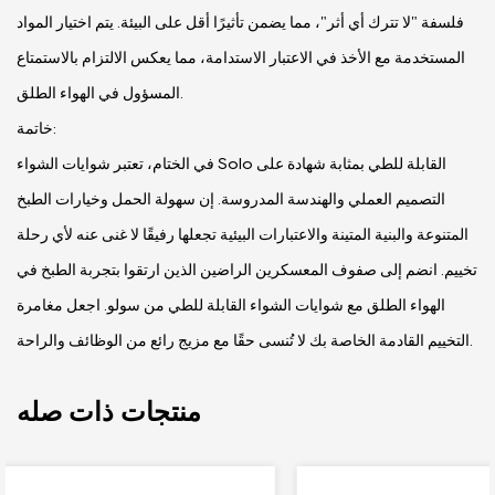
فلسفة "لا تترك أي أثر"، مما يضمن تأثيرًا أقل على البيئة. يتم اختيار المواد
المستخدمة مع الأخذ في الاعتبار الاستدامة، مما يعكس الالتزام بالاستمتاع
المسؤول في الهواء الطلق.
خاتمة:
في الختام، تعتبر شوايات الشواء Solo القابلة للطي بمثابة شهادة على
التصميم العملي والهندسة المدروسة. إن سهولة الحمل وخيارات الطبخ
المتنوعة والبنية المتينة والاعتبارات البيئية تجعلها رفيقًا لا غنى عنه لأي رحلة
تخييم. انضم إلى صفوف المعسكرين الراضين الذين ارتقوا بتجربة الطبخ في
الهواء الطلق مع شوايات الشواء القابلة للطي من سولو. اجعل مغامرة
التخييم القادمة الخاصة بك لا تُنسى حقًا مع مزيج رائع من الوظائف والراحة.
منتجات ذات صله