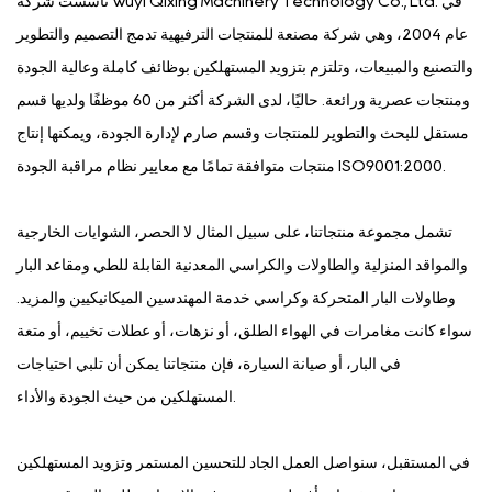
تأسست شركة Wuyi Qixing Machinery Technology Co., Ltd. في
عام 2004، وهي شركة مصنعة للمنتجات الترفيهية تدمج التصميم والتطوير
والتصنيع والمبيعات، وتلتزم بتزويد المستهلكين بوظائف كاملة وعالية الجودة
ومنتجات عصرية ورائعة. حاليًا، لدى الشركة أكثر من 60 موظفًا ولديها قسم
مستقل للبحث والتطوير للمنتجات وقسم صارم لإدارة الجودة، ويمكنها إنتاج
منتجات متوافقة تمامًا مع معايير نظام مراقبة الجودة ISO9001:2000.
تشمل مجموعة منتجاتنا، على سبيل المثال لا الحصر، الشوايات الخارجية
والمواقد المنزلية والطاولات والكراسي المعدنية القابلة للطي ومقاعد البار
وطاولات البار المتحركة وكراسي خدمة المهندسين الميكانيكيين والمزيد.
سواء كانت مغامرات في الهواء الطلق، أو نزهات، أو عطلات تخييم، أو متعة
في البار، أو صيانة السيارة، فإن منتجاتنا يمكن أن تلبي احتياجات
المستهلكين من حيث الجودة والأداء.
في المستقبل، سنواصل العمل الجاد للتحسين المستمر وتزويد المستهلكين