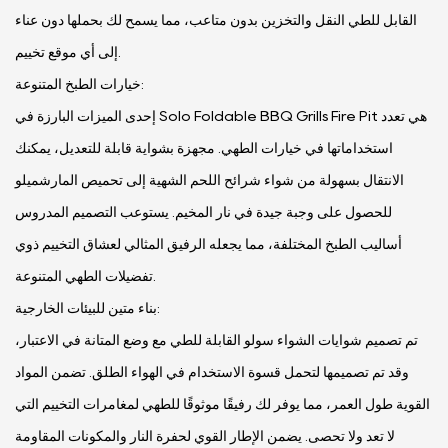
القابل للطي النقل والتخزين بدون متاعب، مما يسمح لك بحملها دون عناء
إلى أي موقع تخييم.
خيارات الطبخ المتنوعة:
إحدى الميزات البارزة في Solo Foldable BBQ Grills Fire Pit هي تعدد
استخداماتها في خيارات الطهي. مجهزة بشواية قابلة للتعديل، يمكنك
الانتقال بسهولة من شواء شرائح اللحم الشهية إلى تحميص المارشميلو
للحصول على وجبة جيدة في نار المخيم. يستوعب التصميم المدروس
أساليب الطبخ المختلفة، مما يجعله الرفيق المثالي لعشاق التخييم ذوي
تفضيلات الطهي المتنوعة.
بناء متين للبيئات الخارجية:
تم تصميم شوايات الشواء سولو القابلة للطي مع وضع المتانة في الاعتبار،
وقد تم تصميمها لتحمل قسوة الاستخدام في الهواء الطلق. تضمن المواد
القوية طول العمر، مما يوفر لك رفيقًا موثوقًا للطهي لمغامرات التخييم التي
لا تعد ولا تحصى. يضمن الإطار القوي لحفرة النار والمكونات المقاومة