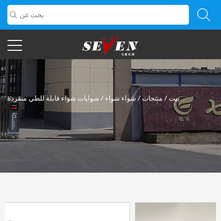
بيت
/
منتجات
/
شواء شواء
/
شوايات شواء قابلة للطي منفردة