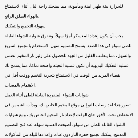
للحرارة بيئة طهي آمنة ومأمونة، مما يمنحك راحة البال أثناء الاستمتاع
بالهواء الطلق الرائع.
سهولة التجميع والتفكيك:
يجب أن يكون إعداد المعسكر أمرًا سهلاً، وتتفوق شواية الشواء القابلة
للطي سولو في هذا الصدد. يسمح التصميم سهل الاستخدام بالتجميع السريع
والسهل، مما يتطلب القليل من الجهد للحصول على زئير نار المخيم. تضمن
عملية التفكيك البديهية أن تكون عملية التعبئة واضحة تمامًا، مما يسمح لك
بقضاء المزيد من الوقت في الاستمتاع بتجربة التخييم ووقت أقل في
الاهتمام بالمعدات.
شوايات الشواء المنفردة القابلة للطي أثناء العمل:
تصور هذا: لقد وصلت للتو إلى موقع المخيم الخاص بك، وبدأت الشمس في
الانخفاض تحت الأفق. حان الوقت لإعداد نار المخيم الخاص بك، ومع شوايات
الشواء القابلة للطي من سولو، أصبحت العملية سهلة. عند فتح التصميم
المدمج، يمكنك تجميع حفرة النار دون عناء، وإعدادها لليلة من المأكولات