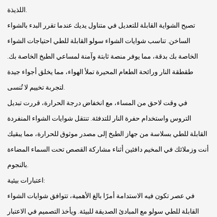
اللذيذة.
تصبح الشواية القابلة للتعديل في متناول يديك عندما تقرر البدء بالشواء
الساخن. تناسب شوايات الشواء سولو القابلة للطي احتياجات الشواء
الخاصة بك بدقة، مما يوفر منصة ثابتة وآمنة لمساعي الطبخ الخاصة بك.
طقطقة النار ورائحة الطعام المحيرة تملأ الهواء، مما يخلق أجواء جيدة
لتجربة تخييم لا تُنسى.
في وقت لاحق من المساء، مع انخفاض درجة الحرارة، قررت تبديل
التروس واستخدام حفرة النار للتدفئة. تنتقل شوايات الشواء المنفردة
القابلة للطي بسلاسة من جهاز الطبخ إلى مصدر موثوق للحرارة، مما يبقيك
أنت وزملائك في المخيم دافئين أثناء مشاركة القصص تحت السماء المضاءة
بالنجوم.
اعتبارات بيئية:
في عصر تكون فيه الاستدامة أمرًا بالغ الأهمية، تتوافق شوايات الشواء
القابلة للطي سولو مع المبادئ الصديقة للبيئة. ويأخذ التصميم في الاعتبار