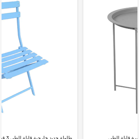
طاولة قهوة معدنية مستديرة قابلة للطي