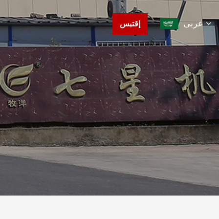
عربى
إقتبس