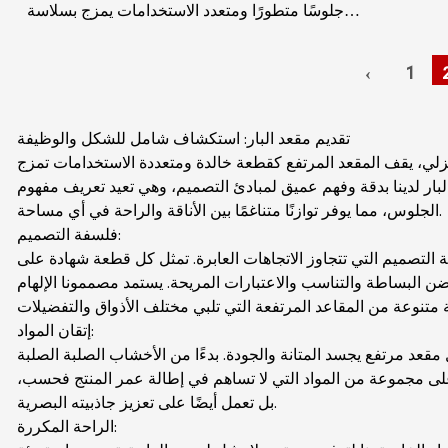
جلوسًا متطورًا ومتعدد الاستخدامات يمزج بسلاسة
بين الشكل والوظيفة لرفع مساحتك المعاصرة. تم
تصميم هذا ا...
‹
1
تقديم مقعد البار: استكشاف شامل للشكل والوظيفة
منزلي، يقف المقعد المرتفع كقطعة خالدة ومتعددة الاستخدامات تمزج
لبار لدينا بدقة وفهم عميق لمبادئ التصميم، وهي تعيد تعريف مفهوم
الجلوس، مما يوفر توازنًا متناغمًا بين الأناقة والراحة في أي مساحة.
فلسفة التصميم:
 التصميم التي تتجاوز الاتجاهات العابرة. تمثل كل قطعة شهادة على
تضن البساطة والتناسب والاعتبارات المريحة. يستمد مصممونا الإلهام
إتقان المواد:
 مقعد مرتفع يجسد المتانة والجودة. بدءًا من الأخشاب الصلبة الصلبة
لى مجموعة من المواد التي لا تساهم في إطالة عمر المنتج فحسب،
بل تعمل أيضًا على تعزيز جاذبيته البصرية.
الراحة المكررة: