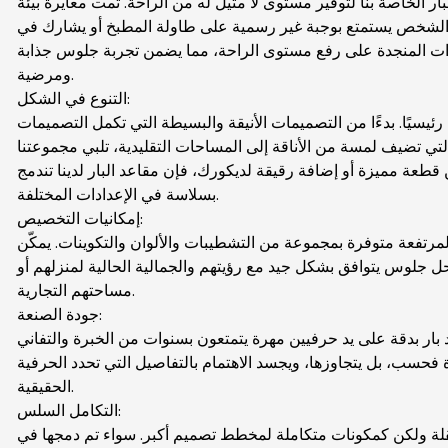
لبار الخاصة بنا لتوفير مستوى لا مثيل له من الراحة. تمت معايرة بيئة
 الشخص يستمتع بوجبة غير رسمية على طاولة المطبخ أو يشارك في
ارات المنجدة على رفع مستوى الراحة، مما يضمن تجربة جلوس جذابة
ومرضية.
التنوع في الشكل:
ا رئيسيًا. بدءًا من التصميمات الأنيقة والبسيطة التي تكمل التصميمات
التي تضيف لمسة من الأناقة إلى المساحات التقليدية، تلبي مجموعتنا
عة مميزة أو إضافة رقيقة لديكورك، فإن مقاعد البار لدينا تندمج
بسلاسة في الإعدادات المختلفة.
إمكانيات التخصيص:
لمرتفعة متوفرة بمجموعة من التشطيبات والألوان والتكوينات. يمكّن
 جلوس يتوافق بشكل جيد مع رؤيتهم والجمالية الحالية لمنزلهم أو
مساحتهم التجارية.
جودة الصنعة:
د بار بدقة على يد حرفيين مهرة يتمتعون بسنوات من الخبرة والتفاني
ة فحسب، بل يتجاوزها، ويجسد الاهتمام بالتفاصيل التي تحدد الحرفية
الحقيقية.
التكامل السلس:
قلة ولكن كمكونات متكاملة لمخطط تصميم أكبر. سواء تم دمجها في