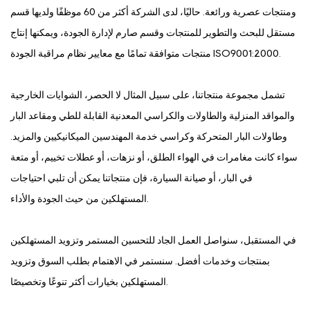
ومنتجات عصرية ورائعة. حاليًا، لدى الشركة أكثر من 60 موظفًا ولديها قسم
مستقل للبحث والتطوير للمنتجات وقسم صارم لإدارة الجودة، ويمكنها إنتاج
منتجات متوافقة تمامًا مع معايير نظام مراقبة الجودة ISO9001:2000.
تشمل مجموعة منتجاتنا، على سبيل المثال لا الحصر، الشوايات الخارجية
والمواقد المنزلية والطاولات والكراسي المعدنية القابلة للطي ومقاعد البار
وطاولات البار المتحركة وكراسي خدمة المهندسين الميكانيكيين والمزيد.
سواء كانت مغامرات في الهواء الطلق، أو نزهات، أو عطلات تخييم، أو متعة
في البار، أو صيانة السيارة، فإن منتجاتنا يمكن أن تلبي احتياجات
المستهلكين من حيث الجودة والأداء.
في المستقبل، سنواصل العمل الجاد للتحسين المستمر وتزويد المستهلكين
بمنتجات وخدمات أفضل. سنستمر في الاهتمام بطلب السوق وتزويد
المستهلكين بخيارات أكثر تنوعًا وتخصيصًا.