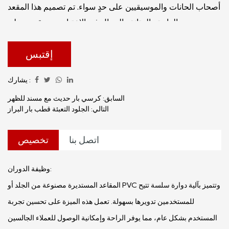
أصحاب الحانات والموسيقيين على حدٍ سواء. تم تصميم هذا المقعد
مع وضع الراحة والمتانة والجمال في الاعتبار، مع مقعد مبطن
ناعم وأرجل فولاذية مطلية بالكروم، وهو إضافة جيدة لأي إعداد
بار أو استوديو موسيقى. دعونا نتعمق في الميزات والمزايا التي
إقتبس
تجعل هذا المقعد الدائري المصنوع من الجلد أو PVC خيارًا جديرًا
يشارك :
بالملاحظة لأولئك الذين يبحثون عن التوازن بين الوظيفة والأناقة.
السابق: كرسي بار حديث مع مسند للظهر
التالي: الجلود التعبئة قطب بار البراز
اتصل بنا
تخصيص
وظيفة الدوران:
المقاعد المستديرة مصنوعة من الجلد أو PVC وتتميز بآلية دوارة سلسة تتيح
للمستخدمين تدويرها بسهولة. تعمل هذه الميزة على تحسين تجربة
المستخدم بشكل عام، مما يوفر الراحة وإمكانية الوصول للعملاء الجالسين