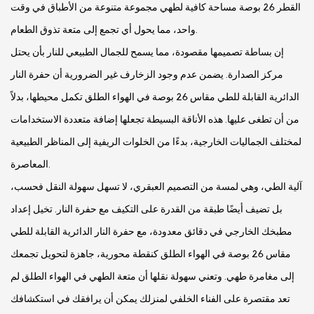
القطر 26 بوصة مساحة كافية لطهي مجموعة متنوعة من الأطباق في وقت
واحد، مما يحول أي تجمع إلى متعة تذوق الطعام.
إن بساطة تصميمها مقصودة، مما يسمح للجمال الطبيعي للنار بأن يحتل
مركز الصدارة. يضمن عدم وجود الزخارف غير الضرورية أن حفرة النار
الدائرية القابلة للطي مقاس 26 بوصة في الهواء الطلق تكمل محيطها، بدلاً
من أن تطغى عليها. هذه الأناقة البسيطة تجعلها إضافة متعددة الاستخدامات
لمختلف الجماليات الخارجية، بدءًا من الخلوات الريفية إلى المناظر الطبيعية
المعاصرة.
آلية الطي، وهي لمسة من التصميم العبقري، لا تسهل سهولة النقل فحسب،
بل تضيف أيضًا طبقة من القدرة على التكيف مع حفرة النار. تخيل إعداد
مطبخك الخارجي في دقائق معدودة، مع حفرة النار الدائرية القابلة للطي
مقاس 26 بوصة في الهواء الطلق كنقطة محورية، جاهزة لتحويل تجمعك
إلى مغامرة طهي. وتعني سهولة نقلها أن متعة الطهي في الهواء الطلق لم
تعد مقتصرة على الفناء الخلفي لمنزلك يمكن أن يرافقك في استكشافك