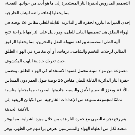
التصميم المدروس لحفرة النار المستديرة إلى ما هو أبعد من جوانبها النفعية،
مما يجعلها إضافة رائعة لبيئتك الخارجية.
إحدى الميزات البارزة لحفرة النار الدائرية القابلة للطي مقاس 26 بوصة في
الهواء الطلق هي تصميمها القابل للطي، وهو دليل على التزامها بالراحة. تتيح
آلية الطي المصممة ببراعة سهولة النقل والتخزين، مما يجعلها الرفيق
المثالي لرحلات التخييم والشاطئ. نزهات، أو أي مغامرة في الهواء الطلق
حيث تغريك جاذبية اللهب المكشوف.
مصنوعة من مواد متينة تتحمل قسوة الاستخدام في الهواء الطلق، وتضمن
حفرة النار الدائرية القابلة للطي مقاس 26 بوصة طول العمر دون المساس
بالأناقة. ويعزز التصميم الأنيق والبسيط جاذبيتها البصرية، مما يجعلها مناسبة
تمامًا لمجموعة متنوعة من الإعدادات الخارجية، من الكبائن الريفية إلى
الأفنية الحديثة.
يتم رفع تجربة الطهي مع حفرة النار هذه من خلال ميزة الشواية، مما يوفر
منصة لكل من الطهاة الهواة والمتمرسين لعرض براعتهم في الطهي. يوفر