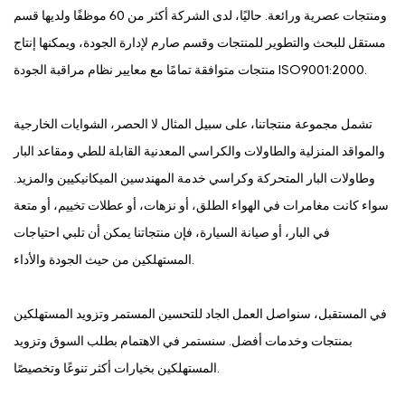
ومنتجات عصرية ورائعة. حاليًا، لدى الشركة أكثر من 60 موظفًا ولديها قسم
مستقل للبحث والتطوير للمنتجات وقسم صارم لإدارة الجودة، ويمكنها إنتاج
منتجات متوافقة تمامًا مع معايير نظام مراقبة الجودة ISO9001:2000.
تشمل مجموعة منتجاتنا، على سبيل المثال لا الحصر، الشوايات الخارجية
والمواقد المنزلية والطاولات والكراسي المعدنية القابلة للطي ومقاعد البار
وطاولات البار المتحركة وكراسي خدمة المهندسين الميكانيكيين والمزيد.
سواء كانت مغامرات في الهواء الطلق، أو نزهات، أو عطلات تخييم، أو متعة
في البار، أو صيانة السيارة، فإن منتجاتنا يمكن أن تلبي احتياجات
المستهلكين من حيث الجودة والأداء.
في المستقبل، سنواصل العمل الجاد للتحسين المستمر وتزويد المستهلكين
بمنتجات وخدمات أفضل. سنستمر في الاهتمام بطلب السوق وتزويد
المستهلكين بخيارات أكثر تنوعًا وتخصيصًا.