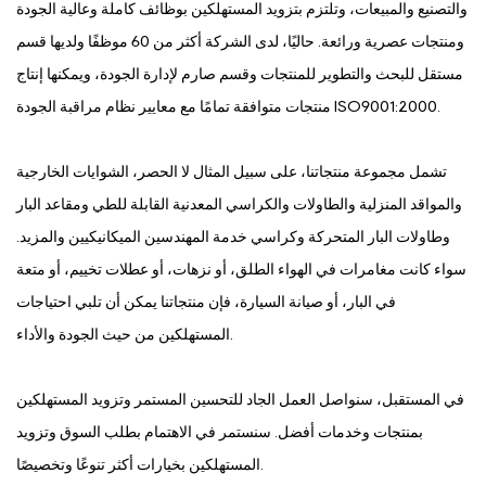
والتصنيع والمبيعات، وتلتزم بتزويد المستهلكين بوظائف كاملة وعالية الجودة
ومنتجات عصرية ورائعة. حاليًا، لدى الشركة أكثر من 60 موظفًا ولديها قسم
مستقل للبحث والتطوير للمنتجات وقسم صارم لإدارة الجودة، ويمكنها إنتاج
منتجات متوافقة تمامًا مع معايير نظام مراقبة الجودة ISO9001:2000.
تشمل مجموعة منتجاتنا، على سبيل المثال لا الحصر، الشوايات الخارجية
والمواقد المنزلية والطاولات والكراسي المعدنية القابلة للطي ومقاعد البار
وطاولات البار المتحركة وكراسي خدمة المهندسين الميكانيكيين والمزيد.
سواء كانت مغامرات في الهواء الطلق، أو نزهات، أو عطلات تخييم، أو متعة
في البار، أو صيانة السيارة، فإن منتجاتنا يمكن أن تلبي احتياجات
المستهلكين من حيث الجودة والأداء.
في المستقبل، سنواصل العمل الجاد للتحسين المستمر وتزويد المستهلكين
بمنتجات وخدمات أفضل. سنستمر في الاهتمام بطلب السوق وتزويد
المستهلكين بخيارات أكثر تنوعًا وتخصيصًا.