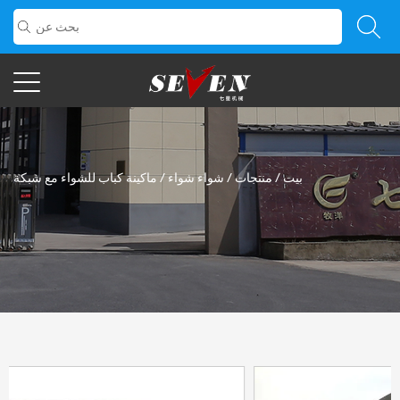
بيت
/
منتجات
/
شواء شواء
/
ماكينة كباب للشواء مع شبكة