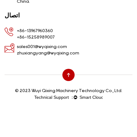
China.
اتصال
+86-13967960360
+86-15258989007
sales001@wyqixing.com
zhuxiangyang@wyqixing.com
© 2023 Wuyi Qixing Machinery Technology Co., Ltd.