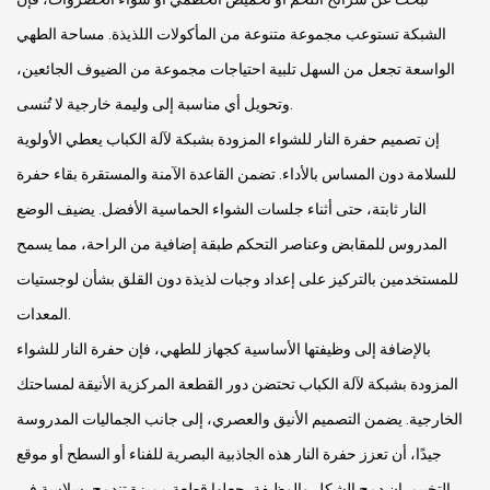
الشبكة تستوعب مجموعة متنوعة من المأكولات اللذيذة. مساحة الطهي
الواسعة تجعل من السهل تلبية احتياجات مجموعة من الضيوف الجائعين،
وتحويل أي مناسبة إلى وليمة خارجية لا تُنسى.
إن تصميم حفرة النار للشواء المزودة بشبكة لآلة الكباب يعطي الأولوية
للسلامة دون المساس بالأداء. تضمن القاعدة الآمنة والمستقرة بقاء حفرة
النار ثابتة، حتى أثناء جلسات الشواء الحماسية الأفضل. يضيف الوضع
المدروس للمقابض وعناصر التحكم طبقة إضافية من الراحة، مما يسمح
للمستخدمين بالتركيز على إعداد وجبات لذيذة دون القلق بشأن لوجستيات
المعدات.
بالإضافة إلى وظيفتها الأساسية كجهاز للطهي، فإن حفرة النار للشواء
المزودة بشبكة لآلة الكباب تحتضن دور القطعة المركزية الأنيقة لمساحتك
الخارجية. يضمن التصميم الأنيق والعصري، إلى جانب الجماليات المدروسة
جيدًا، أن تعزز حفرة النار هذه الجاذبية البصرية للفناء أو السطح أو موقع
التخييم. إن دمج الشكل والوظيفة يجعلها قطعة مميزة تندمج بسلاسة في