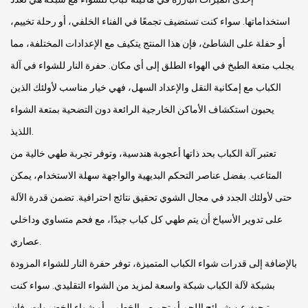
استخداماتها. سواء كنت تستضيف تجمعًا في الفناء الخلفي، أو رحلة تخييم،
أو حفلة على الشاطئ، فإن هذا المنتج يتكيف مع الإعدادات المختلفة، مما
يجلب متعة الطبخ في الهواء الطلق إلى أي مكان. حفرة النار للشواء في آلة
الكباب مع إمكانية النقل والإعداد السهل، فهي خيار مناسب لأولئك الذين
يحبون استكشاف الأماكن الخارجية الرائعة دون التضحية بمتعة الشواء
اللذيذ.
تعتبر آلة الكباب بحد ذاتها أعجوبة هندسية، وتوفر تجربة طهي خالية من
المتاعب. بفضل عناصر التحكم البديهية والواجهة سهلة الاستخدام، يمكن
حتى لأولئك الجدد في مجال الشوي تحقيق نتائج احترافية. تضمن قدرة الآلة
على تدوير الأسياخ أن يتم طهي كل كباب جيدًا، مع فحم متساوي وداخلي
عصاري.
بالإضافة إلى قدرات شواء الكباب المتميزة، توفر حفرة النار للشواء المزودة
بشبكة لآلة الكباب شبكة واسعة لمزيد من الشواء التقليدي. سواء كنت
تبحث عن شرائح اللحم أو تحميص الخطمي أو شواء الخضروات، فإن