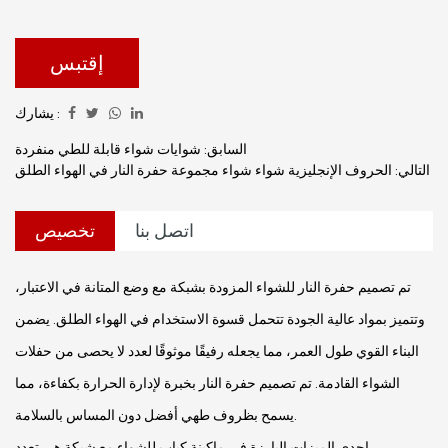
التصميم الهندسي الجيد، والمصممة لتقديم تجربة طهي فريدة
ولذيذة. تضمن الماكينة توزيعًا متساويًا للحرارة، مما يسمح لك
بالحصول على كباب مشوي جيدًا في كل مرة. تضيف الشبكة
إقتبس
طبقة إضافية من الوظائف، وتوفر سطح طهي واسعًا لأنواع
يشارك :
مختلفة من الطعام، بدءًا من اللحوم المشوية وحتى الخضار
والمزيد.
السابق: شوايات شواء قابلة للطي منفردة
التالي: الحروف الإنجليزية شواء شواء مجموعة حفرة النار في الهواء الطلق
اتصل بنا
تخصيص
تم تصميم حفرة النار للشواء المزودة بشبكة مع وضع المتانة في الاعتبار،
وتتميز بمواد عالية الجودة تتحمل قسوة الاستخدام في الهواء الطلق. يضمن
البناء القوي طول العمر، مما يجعله رفيقًا موثوقًا لعدد لا يحصى من حفلات
الشواء القادمة. تم تصميم حفرة النار بخبرة لإدارة الحرارة بكفاءة، مما
يسمح بظروف طهي أفضل دون المساس بالسلامة.
إحدى الميزات البارزة في ماكينة كباب للشواء مع شبكة هي تعدد