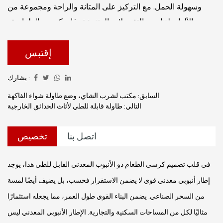
وسهولة الحمل. مع التركيز على المتانة والراحة ومجموعة من
الألوان لتناسب التفضيلات المتنوعة، فإن كرسي الطعام ذو
الأنبوب المعدني القابل للطي، بألوان مختلفة يبرز كخيار موثوق
لأي مكان.
إقتبس
يشارك :
السابق: مكتب لشرب الشاي، وضع طاولة شواء الفاكهة
التالي: طاولة قابلة للطي لأثاث الحدائق الخارجية
اتصل بنا
تخصيص
في قلب تصميم كرسي الطعام ذو الأنبوب المعدني القابل للطي هذا، يوجد
إطار أنبوبي معدني قوي لا يضمن الاستقرار فحسب، بل يضيف أيضًا لمسة
من السحر الصناعي. يضمن البناء القوي طول العمر، مما يجعله استثمارًا
مثاليًا لكل من المساحات السكنية والتجارية. الإطار الأنبوبي المعدني ليس