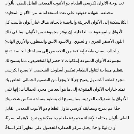
تعد لوحة الألوان لكرسي الطعام ذو الأنبوب المعدني القابل للطي، بألوان
مختلفة، شهادة حقيقية على تعدد استخداماته. من الألوان المحايدة
الكلاسيكية إلى الألوان الجريئة والنابضة بالحياة، هناك خيار ألوان يناسب كل
الأذواق والموضوعات الداخلية. إن توفر مجموعة من الألوان، بما في ذلك
اللون الأصفر الجريء والحيوي، والأسود الأنيق والمتطور، والأزرق الهادئ
والخالد، يضيف طبقة إضافية من التخصيص إلى مساحتك الخاصة. تفتح
مجموعة الألوان المتنوعة إمكانيات لا حصر لها للتخصيص، مما يسمح لك
بتنظيم مساحة لتناول الطعام تعكس أسلوبك الشخصي. لا يصبح الكرسي
مجرد قطعة أثاث، بل يصبح جزءًا لا يتجزأ من التصميم الجمالي الخاص بك.
تمتد خيارات الألوان المتنوعة إلى ما هو أبعد من مجرد الجماليات؛ إنها تلبي
الأذواق والتفضيلات الفردية، مما يسمح لك بتنظيم مساحة تعكس شخصيتك
حقًا. قم بمزج ومطابقة كرسي تناول الطعام ذو الأنبوب المعدني القابل
للطي بألوان مختلفة لإنشاء مجموعة طعام ديناميكية ومثيرة للاهتمام بصريًا،
أو دع لونًا واحدًا يحتل مركز الصدارة للحصول على مظهر أكثر اتساقًا