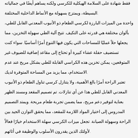
فقط شهادة على السلامة الهيكلية للكرسي ولكنه يساهم أيضًا في جمالياته
البسيطة، ويمتزج بسهولة مع الأنماط الداخلية المختلفة.
واحدة من الميزات البارزة لكرسي الطعام ذو الأنبوب المعدني القابل للطي،
بألوان مختلفة هي قدرته على التكيف. تتيح آلية الطي سهولة التخزين، مما
يجعلها حلاً عمليًا للمساحات التي يكون فيها التنوع أمرًا أساسيًا. سواء كنت
تستضيف حفلة عشاء كبيرة أو تحتاج إلى مقاعد إضافية للضيوف غير
المتوقعين، يمكن تخزين هذه الكراسي القابلة للطي بشكل مريح عند عدم
الاستخدام، مما يزيد من المساحة المتوفرة لديك.
تعتبر الراحة أمرًا بالغ الأهمية، ولا يتنازل كرسي تناول الطعام ذو الأنبوب
المعدني القابل للطي هذا عن أي تنازلات. تم تصميم المقعد ومسند الظهر
بعناية لتوفير دعم مريح، مما يضمن تجربة طعام مريحة. ويمتد التصميم
المدروس إلى اختيار المواد اللازمة للمقعد، مما يحقق التوازن الجيد بين
الراحة وسهولة الصيانة. تجعل ميزات الكرسي سهلة الاستخدام خيارًا فعالاً
لأولئك الذين يقدرون الأسلوب والوظيفة في أثاثهم.