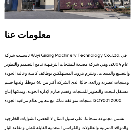
معلومات عنا
تأسست شركة Wuyi Qixing Machinery Technology Co., Ltd. في
عام 2004، وهي شركة مصنعة للمنتجات الترفيهية تدمج التصميم والتطوير
والتصنيع والمبيعات، وتلتزم بتزويد المستهلكين بوظائف كاملة وعالية الجودة
ومنتجات عصرية ورائعة. حاليًا، لدى الشركة أكثر من 60 موظفًا ولديها قسم
مستقل للبحث والتطوير للمنتجات وقسم صارم لإدارة الجودة، ويمكنها إنتاج
منتجات متوافقة تمامًا مع معايير نظام مراقبة الجودة ISO9001:2000.
تشمل مجموعة منتجاتنا، على سبيل المثال لا الحصر، الشوايات الخارجية
والمواقد المنزلية والطاولات والكراسي المعدنية القابلة للطي ومقاعد البار