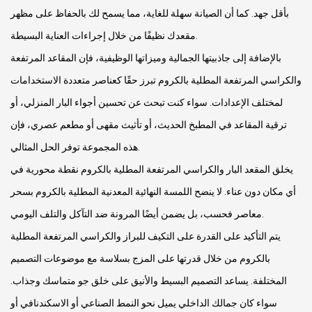
بأقل جهد. كما أن الصيانة سهلة للغاية، مما يسمح لك بالحفاظ على مظهر
مقعدك نظيفًا من خلال إجراءات العناية البسيطة.
بالإضافة إلى جاذبيتها الجمالية وميزاتها الوظيفية، فإن المقاعد المرتفعة
والكراسي المرتفعة المطلية بالكروم تبرز حقًا كعناصر متعددة الاستخدامات
لمختلف الإعدادات. سواء كنت تبحث عن تحسين أجواء البار المنزلي، أو
ترقية المقاعد في المطبخ الحديث، أو تأثيث مقهى أو مطعم عصري، فإن
هذه المجموعة توفر الحل المثالي.
يخلق المقعد البار والكراسي المرتفعة المطلية بالكروم نقطة محورية في
أي مكان دون عناء. لا ينضح اللمسة النهائية المعدنية المطلية بالكروم بسحر
معاصر فحسب، بل يضمن أيضًا المرونة ضد التآكل والتلف اليومي.
يتم التأكيد على القدرة على التكيف للبراز والكراسي المرتفعة المطلية
بالكروم من خلال قدرتها على المزج بسلاسة مع موضوعات التصميم
المختلفة. يساعد التصميم البسيط والأنيق على خلق جو متماسك وجذاب.
سواء كان جمالك الداخلي يميل نحو النمط الصناعي أو الاسكندنافي أو