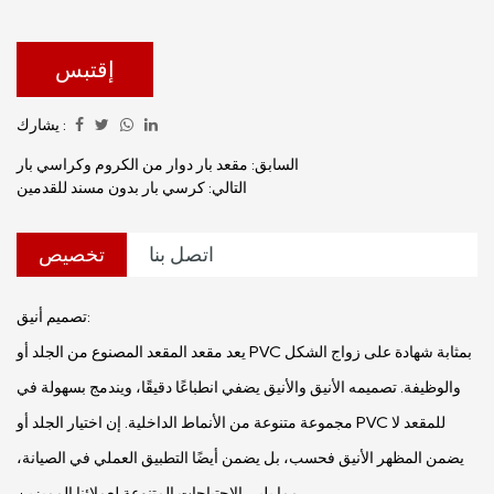
عصرية مطلية بالكروم، إضافة جيدة للحانات وأماكن الموسيقى
واستوديوهات عشاق الجيتار.
إقتبس
يشارك :
السابق: مقعد بار دوار من الكروم وكراسي بار
التالي: كرسي بار بدون مسند للقدمين
اتصل بنا
تخصيص
تصميم أنيق:
يعد مقعد المقعد المصنوع من الجلد أو PVC بمثابة شهادة على زواج الشكل
والوظيفة. تصميمه الأنيق والأنيق يضفي انطباعًا دقيقًا، ويندمج بسهولة في
مجموعة متنوعة من الأنماط الداخلية. إن اختيار الجلد أو PVC للمقعد لا
يضمن المظهر الأنيق فحسب، بل يضمن أيضًا التطبيق العملي في الصيانة،
مما يلبي الاحتياجات المتنوعة لعملائنا المميزين.