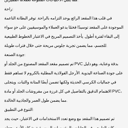
راحة:
في قلب هذا المقعد الرائع يوجد التزامه بالراحة. توفر البطانة الناعمة
الموجودة على المقعد توسيدًا فخمًا يدعو العملاء والموسيقيين على حدٍ سواء
إلى البقاء لفترة أطول. يأخذ التصميم المريح في الاعتبار الخطوط الطبيعية
للجسم، مما يضمن تجربة جلوس مريحة حتى خلال فترات طويلة.
جودة الصنعة:
تم تصميم مقعد المقعد المصنوع من الجلد أو PVC بدقة وعناية، وهو دليل
على جودة الصناعة اليدوية. الأرجل الفولاذية المطلية بالكروم لا تساهم فقط
في جماليات الكرسي الحديثة ولكنها تضمن أيضًا المتانة والثبات. ويتجلى
الاهتمام الدقيق بالتفاصيل في كل غرزة من مفروشات الجلد أو مادة PVC،
مما يضمن طول العمر والجاذبية الخالدة.
التنوع في التطبيق:
تم تصميم هذا المقعد مع وضع تعدد الاستخدامات في الاعتبار، حيث يجد
مكانه الطبيعي في الحانات والمؤسسات الموسيقية. شكله الأنيق يجعله