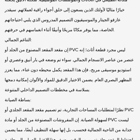
خيارًا مثاليًا لأولئك الذين يسعون إلى خلق أجواء راقية لعملائهم. سيقدر
عازفو الجيتار والموسيقيون التصميم المدروس الذي يلبي احتياجاتهم
الخاصة، مما يوفر مكانًا مريحًا وأنيقًا أثناء انغماسهم في حرفتهم.
التناغم الجمالي:
إن مقعد المقعد المصنوع من الجلد أو PVC ليس مجرد قطعة أثاث؛ إنه
عنصر من عناصر الانسجام الجمالي. سواء تم وضعه في بار أنيق وعصري أو
استوديو موسيقى مريح، فإن هذا المقعد يكمل محيطه دون عناء، مما يعزز
المظهر البصري العام. يضمن الاختيار الدقيق للمواد والألوان إمكانية دمجها
بسلاسة في مخططات التصميم الداخلي المتنوعة.
بساطة الصيانة:
نظرًا لمتطلبات المساحات التجارية، تم تصميم مقعد المقعد الجلدي أو PVC
لسهولة الصيانة. إن المفروشات المصنوعة من الجلد أو مادة PVC ليست
جذابة من الناحية الجمالية فحسب، بل إنها سهلة التنظيف أيضًا، مما يضمن
احتفاظ المقعد بجاذبيته بمرور الوقت. يضيف هذا الاعتبار العملي إلى جاذبية