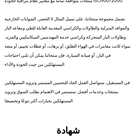
منتجات متوافقة تمامًا مع معايير نظام مراقبة الجودة ISO9001:2000.
تشمل مجموعة منتجاتنا، على سبيل المثال لا الحصر، الشوايات الخارجية
والمواقد المنزلية والطاولات والكراسي المعدنية القابلة للطي ومقاعد البار
وطاولات البار المتحركة وكراسي خدمة المهندسين الميكانيكيين والمزيد.
سواء كانت مغامرات في الهواء الطلق، أو نزهات، أو عطلات تخييم، أو متعة
في البار، أو صيانة السيارة، فإن منتجاتنا يمكن أن تلبي احتياجات
المستهلكين من حيث الجودة والأداء.
في المستقبل، سنواصل العمل الجاد للتحسين المستمر وتزويد المستهلكين
بمنتجات وخدمات أفضل. سنستمر في الاهتمام بطلب السوق وتزويد
المستهلكين بخيارات أكثر تنوعًا وتخصيصًا.
شهادة