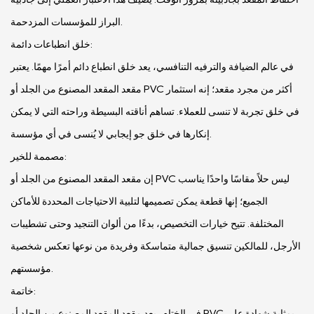
البراز للمؤسسات المزدحمة.
خلق انطباعات دائمة:
في عالم الضيافة والترفيه التنافسي، يعد خلق انطباع دائم أمرًا مهمًا. يعتبر
مقعد المقعد المصنوع من الجلد أو PVC أكثر من مجرد مقعد؛ إنه استثمار
في خلق تجربة لا تنسى للعملاء. تساهم أناقته البسيطة وراحته التي لا يمكن
إنكارها في خلق جو إيجابي لا يُنسى في أي مؤسسة.
مصممة للخير:
إن مقعد المقعد المصنوع من الجلد أو PVC ليس حلاً مقاسًا واحدًا يناسب
الجميع؛ إنها قطعة يمكن تصميمها لتلبية الاحتياجات المحددة للأماكن
المختلفة. تتيح خيارات التخصيص، بدءًا من ألوان التنجيد وحتى تشطيبات
الأرجل، للمالكين تنسيق جمالية متماسكة وفريدة من نوعها تعكس شخصية
مؤسستهم.
خاتمة:
في الختام، يعد مقعد المقعد المصنوع من الجلد أو PVC بمثابة شهادة على