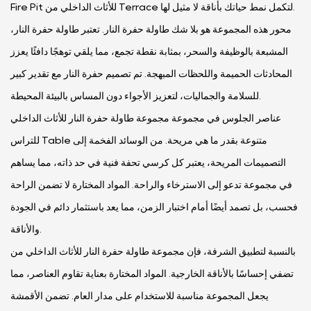
Fire Pit للأثاث الداخلي من Terrace لتكمل نمط حياتك بأناقة لا مثيل لها.
محور هذه المجموعة هو بلا شك طاولة حفرة النار. تعتبر طاولة حفرة النار،
المشبعة بالوظيفة والسحر، بمثابة نقطة تجمع، مما يلقي توهجًا دافئًا يعزز
المحادثات الحميمة واللحظات المبهجة. تم تصميم حفرة النار مع تقدير كبير
للسلامة والجماليات، لتعزيز الأجواء دون المساس بالبيئة المحيطة.
عناصر الجلوس في مجموعة مجموعة طاولة حفرة النار للأثاث الداخلي
للتراس Table متنوعة بقدر ما هي مريحة. من الوسائد الفخمة إلى
التصميمات المريحة، يعتبر كل كرسي تحفة فنية في حد ذاته، مما يساهم
في مجموعة تدعو إلى الاسترخاء والراحة. المواد المختارة لا تضمن الراحة
فحسب، بل تصمد أيضًا أمام اختبار الزمن، مما يعد باستثمار دائم في الجودة
والأناقة.
بالنسبة لتطبيق الشرفة، فإن مجموعة طاولة حفرة النار للأثاث الداخلي من
تضفي إحساسًا بالأناقة الخارجية. المواد المختارة بعناية تقاوم العناصر، مما
يجعل المجموعة مناسبة للاستخدام على مدار العام. تضمن الأقمشة