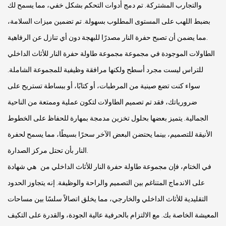
والتجارب المشتركة. تم دمج أدوات التحكم بشكل خفي، مما يسمح لك
بضبط اللهب على المستوى المطلوب بسهولة. تم تضمين ميزات السلامة،
مما يضمن أن تصبح حفرة النار مصدرًا للبهجة دون أي تنازل عن الرفاهية.
الطاولات الموجودة في مجموعة مجموعة طاولة حفرة النار للأثاث الداخلي
للتراس ليست مجرد أسطح ولكنها مرافقة وظيفية للمجموعة الشاملة.
سواء كنت تضع صينية من المرطبات، أو كتابًا، أو ببساطة تستريح على
ضرورياتك، فقد تم تصميم الطاولات لتكون عملية وممتعة من الناحية
الجمالية. يتميز بعضها بحلول تخزين مدمجة بمهارة للحفاظ على الخطوط
الأنيقة للتصميم، بينما يحتضن البعض الآخر سحرًا بسيطًا، مما يسمح لحفرة
النار بأن تحتل مركز الصدارة.
في الختام، فإن مجموعة طاولة حفرة النار للأثاث الداخلي من هي شهادة
على الاندماج المتناغم بين التصميم والراحة والوظيفة. إنه يتجاوز الحدود
التقليدية للأثاث الداخلي والخارجي، مما يخلق اتصالاً سلسًا بين مساحات
المعيشة الخاصة بك. مع الالتزام بالحرفية عالية الجودة، والقدرة على التكيف