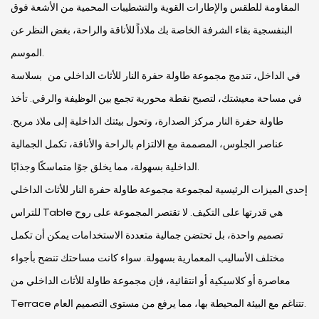
المقاومة للطقس والإطارات القوية والتشطيبات المحمية من الأشعة فوق
البنفسجية بقاء الشرفة الخاصة بك ملاذاً للأناقة والراحة، بغض النظر عن
الموسم.
في الداخل، تندمج مجموعة طاولة حفرة النار للأثاث الداخلي من بسلاسة
في مساحة معيشتك، لتصبح نقطة محورية تجمع بين الوظيفة والرقي. تأخذ
طاولة حفرة النار مركز الصدارة، وتحول بيئتك الداخلية إلى ملاذ مريح.
عناصر الجلوس، المصممة مع الالتزام بالراحة والأناقة، تكمل الجمالية
الداخلية بسهولة، مما يخلق جوًا متماسكًا وجذابًا.
إحدى الميزات الرئيسية لمجموعة مجموعة طاولة حفرة النار للأثاث الداخلي
للتراس Table هي قدرتها على التكيف. لا تقتصر المجموعة على روح
تصميم واحدة، بل تحتضن جمالية متعددة الاستخدامات يمكن أن تكمل
مختلف الأساليب المعمارية بسهولة. سواء كانت مساحتك تنضح بأجواء
معاصرة أو كلاسيكية أو انتقائية، فإن مجموعة طاولة للأثاث الداخلي من
Terrace تتناغم مع البيئة المحيطة بها، مما يرفع من مستوى التصميم العام.