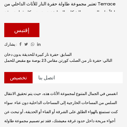
تعتبر مجموعة طاولة حفرة النار للأثاث الداخلي من Terrace
دليلاً على الدمج بين الشكل والوظيفة. تم تصنيع كل قطعة بدقة
باستخدام مواد فاخرة، مما يضمن المتانة وطول العمر دون
المساس بالجماليات. تتألف المجموعة من مجموعة منسقة من
إقتبس
عناصر المقاعد والطاولات، تتمحور جميعها حول الجاذبية الجذابة
يشارك :
لحفرة النار المتكاملة بشكل مدروس.
السابق: حفرة نار كبيرة للحديقة بدون دخان
التالي: حفرة نار من الصلب كورتن مقاس 23 بوصة مع مقبض للحمل
اتصل بنا
تخصيص
انغمس في الجمال المتنوع لمجموعة الأثاث هذه، حيث يتم تحقيق الانتقال
السلس من المساحات الخارجية إلى المساحات الداخلية دون عناء. سواء
كنت تستمتع بالهواء الطلق على الشرفة أو الفناء أو الحديقة، أو تبحث عن
أجواء مريحة داخل حدود غرفة معيشتك، فقد تم تصميم مجموعة طاولة